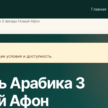
Главная
а 3 звезды Новый Афон
ие условия и доступность.
ь Арабика 3
й Афон