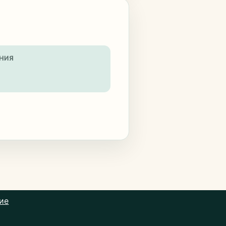
НИЯ
ие