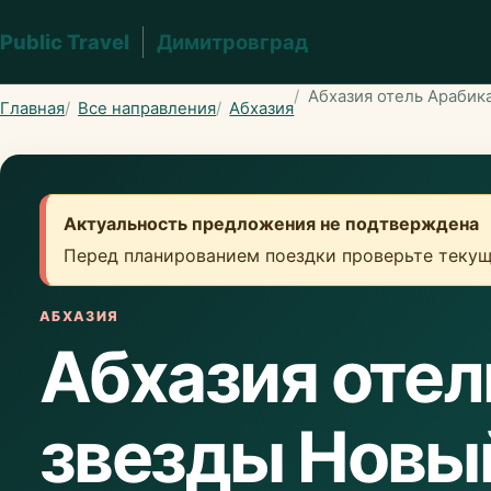
Public Travel
Димитровград
Абхазия отель Арабик
Главная
Все направления
Абхазия
Актуальность предложения не подтверждена
Перед планированием поездки проверьте текущ
АБХАЗИЯ
Абхазия отел
звезды Новы