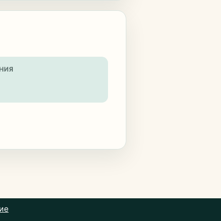
НИЯ
ие