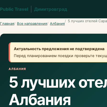
Public Travel
Димитровград
5 лучших отелей Сар
Главная
Все направления
Албания
Актуальность предложения не подтверждена
Перед планированием поездки проверьте текущ
АЛБАНИЯ
5 лучших от
Албания