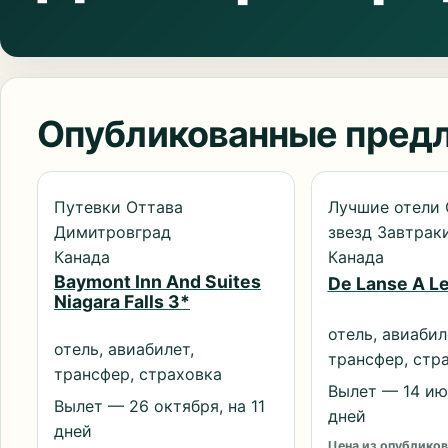
Опубликованные пред
Путевки Оттава
Лучшие отели 
Димитровград
звезд Завтраки
Канада
Канада
Baymont Inn And Suites
De Lanse A L
Niagara Falls 3*
отель, авиабил
отель, авиабилет,
трансфер, стр
трансфер, страховка
Вылет — 14 июн
Вылет — 26 октября, на 11
дней
дней
Цена из опубликов