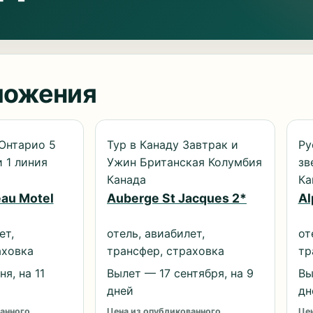
ложения
Онтарио 5
Тур в Канаду Завтрак и
Ру
 1 линия
Ужин Британская Колумбия
зв
Канада
Ка
eau Motel
Auberge St Jacques 2*
Al
ет,
отель, авиабилет,
от
аховка
трансфер, страховка
тр
я, на 11
Вылет — 17 сентября, на 9
Вы
дней
дн
анного
Цена из опубликованного
Цен