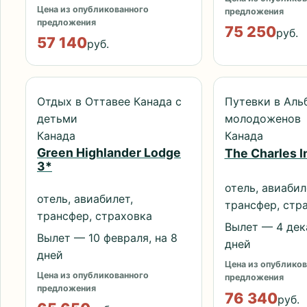
Цена из опубликованного
предложения
предложения
75 250
руб.
57 140
руб.
Отдых в Оттавее Канада с
Путевки в Аль
детьми
молодоженов
Канада
Канада
Green Highlander Lodge
The Charles I
3*
отель, авиабил
отель, авиабилет,
трансфер, стр
трансфер, страховка
Вылет — 4 дека
Вылет — 10 февраля, на 8
дней
дней
Цена из опубликов
Цена из опубликованного
предложения
предложения
76 340
руб.