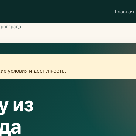
Главная
тровграда
ие условия и доступность.
у из
да