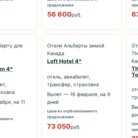
предложения
пр
56 600
6
руб.
берту для
Отели Альберты зимой
От
Канада
Th
Ка
Loft Hotel 4*
Th
nn 4*
To
отель, авиабилет,
ет,
трансфер, страховка
от
аховка
Вылет — 16 февраля, на 9
тр
бря, на 11
дней
Вы
Цена из опубликованного
дн
предложения
анного
Цен
73 050
руб.
пр