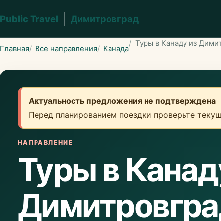
Public Travel
Димитровград
Туры в Канаду из Дими
Главная
Все направления
Канада
Актуальность предложения не подтверждена
Перед планированием поездки проверьте текущ
НАПРАВЛЕНИЕ
Туры в Канад
Димитровгра