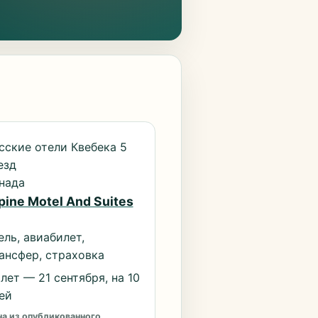
сские отели Квебека 5
езд
нада
pine Motel And Suites
ель, авиабилет,
ансфер, страховка
лет — 21 сентября, на 10
ей
а из опубликованного