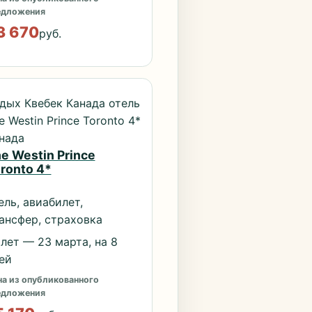
едложения
3 670
руб.
дых Квебек Канада отель
e Westin Prince Toronto 4*
нада
e Westin Prince
ronto 4*
ель, авиабилет,
ансфер, страховка
лет — 23 марта, на 8
ей
а из опубликованного
едложения