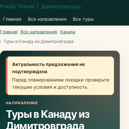
Public Travel
Димитровград
Главная
Все направления
Все туры
Главная
Все направления
Канада
Туры в Канаду из Димитровграда
Актуальность предложения не
подтверждена
Перед планированием поездки проверьте
текущие условия и доступность.
НАПРАВЛЕНИЕ
Туры в Канаду из
Димитровграда