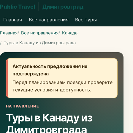
Public Travel
Димитровград
Главная
Все направления
Все туры
Главная
Все направления
Канада
Туры в Канаду из Димитровграда
Актуальность предложения не
подтверждена
Перед планированием поездки проверьте
текущие условия и доступность.
НАПРАВЛЕНИЕ
Туры в Канаду из
Димитровграда