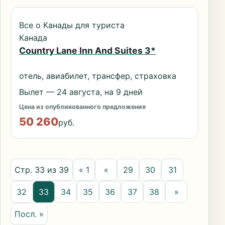
Все о Канады для туриста
Канада
Country Lane Inn And Suites 3*
отель, авиабилет, трансфер, страховка
Вылет — 24 августа, на 9 дней
Цена из опубликованного предложения
50 260
руб.
Стр. 33 из 39
« 1
«
29
30
31
32
33
34
35
36
37
38
»
Посл. »