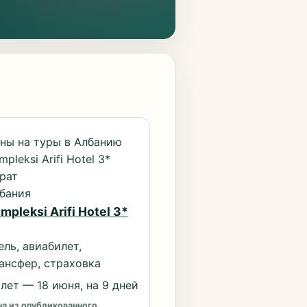
ны на туры в Албанию
mpleksi Arifi Hotel 3*
рат
бания
mpleksi Arifi Hotel 3*
ель, авиабилет,
ансфер, страховка
лет — 18 июня, на 9 дней
а из опубликованного