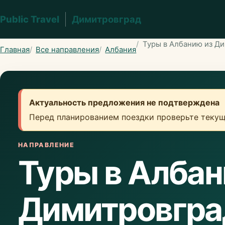
Public Travel
Димитровград
Туры в Албанию из Д
Главная
Все направления
Албания
Актуальность предложения не подтверждена
Перед планированием поездки проверьте текущ
НАПРАВЛЕНИЕ
Туры в Албан
Димитровгра