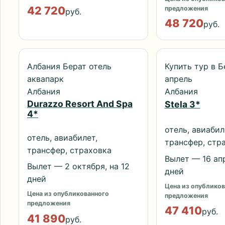
42 720
предложения
руб.
48 720
руб.
Албания Берат отель
Купить тур в 
аквапарк
апрель
Албания
Албания
Durazzo Resort And Spa
Stela 3*
4*
отель, авиабил
отель, авиабилет,
трансфер, стр
трансфер, страховка
Вылет — 16 апр
Вылет — 2 октября, на 12
дней
дней
Цена из опубликов
Цена из опубликованного
предложения
предложения
47 410
руб.
41 890
руб.