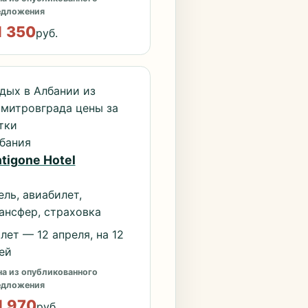
едложения
1 350
руб.
дых в Албании из
митровграда цены за
тки
бания
tigone Hotel
ель, авиабилет,
ансфер, страховка
лет — 12 апреля, на 12
ей
а из опубликованного
едложения
1 970
руб.