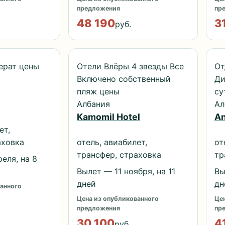
предложения
пр
48 190
3
руб.
Берат цены
Отели Влёры 4 звезды Все
От
Включено собственный
Ди
пляж цены
су
Албания
Ал
Kamomil Hotel
An
ет,
аховка
отель, авиабилет,
от
трансфер, страховка
тр
еля, на 8
Вылет — 11 ноября, на 11
Вы
дней
дн
анного
Цена из опубликованного
Цен
предложения
пр
30 100
4
руб.