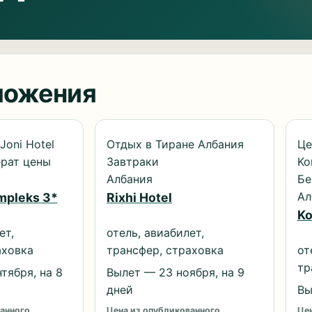
ложения
Joni Hotel
Отдых в Тиране Албания
Це
ерат цены
Завтраки
Ko
Албания
Бе
Ал
mpleks 3*
Rixhi Hotel
Ko
ет,
отель, авиабилет,
аховка
трансфер, страховка
от
тр
тября, на 8
Вылет — 23 ноября, на 9
дней
Вы
анного
Цена из опубликованного
Цен