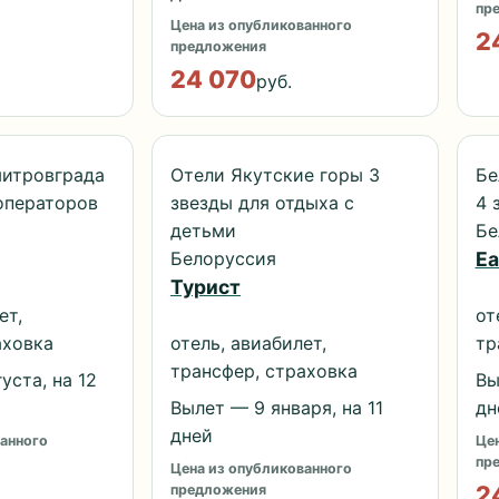
пр
Цена из опубликованного
2
предложения
24 070
руб.
митровграда
Отели Якутские горы 3
Бе
операторов
звезды для отдыха с
4 
детьми
Бе
Белоруссия
Ea
Турист
ет,
от
аховка
отель, авиабилет,
тр
трансфер, страховка
уста, на 12
Вы
Вылет — 9 января, на 11
дн
дней
анного
Цен
пр
Цена из опубликованного
2
предложения