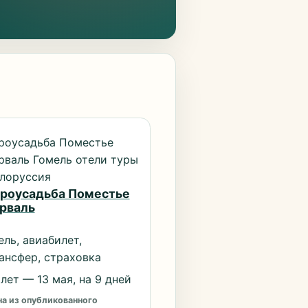
роусадьба Поместье
рваль Гомель отели туры
лоруссия
роусадьба Поместье
рваль
ель, авиабилет,
ансфер, страховка
лет — 13 мая, на 9 дней
а из опубликованного