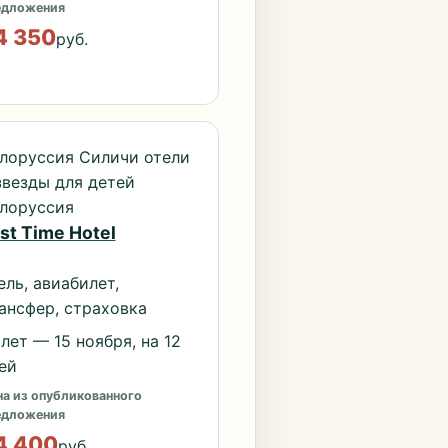
едложения
4 350
руб.
лоруссия Силичи отели
звезды для детей
лоруссия
st Time Hotel
ель, авиабилет,
ансфер, страховка
лет — 15 ноября, на 12
ей
а из опубликованного
едложения
4 400
руб.