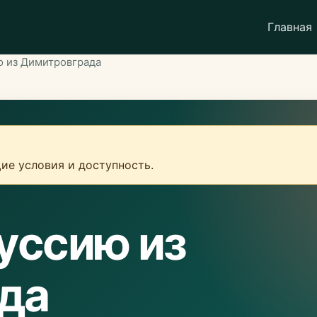
Главная
ю из Димитровграда
ие условия и доступность.
уссию из
да