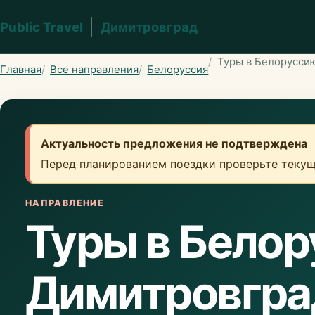
Public Travel
Димитровград
Туры в Белорусси
Главная
Все направления
Белоруссия
Актуальность предложения не подтверждена
Перед планированием поездки проверьте текущ
НАПРАВЛЕНИЕ
Туры в Белор
Димитровгра