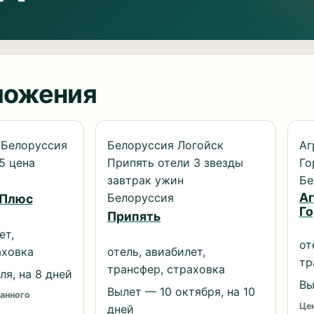
ложения
 Белоруссия
Белоруссия Логойск
Аг
5 цена
Припять отели 3 звезды
Го
завтрак ужин
Бе
Аг
Белоруссия
 Плюс
Го
Припять
ет,
от
аховка
отель, авиабилет,
тр
трансфер, страховка
я, на 8 дней
Вы
Вылет — 10 октября, на 10
анного
Цен
дней