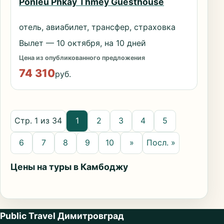
Ponleu Phkay Thmey Guesthouse
отель, авиабилет, трансфер, страховка
Вылет — 10 октября, на 10 дней
Цена из опубликованного предложения
74 310
руб.
Стр. 1 из 34
1
2
3
4
5
6
7
8
9
10
»
Посл. »
Цены на туры в Камбоджу
Public Travel Димитровград