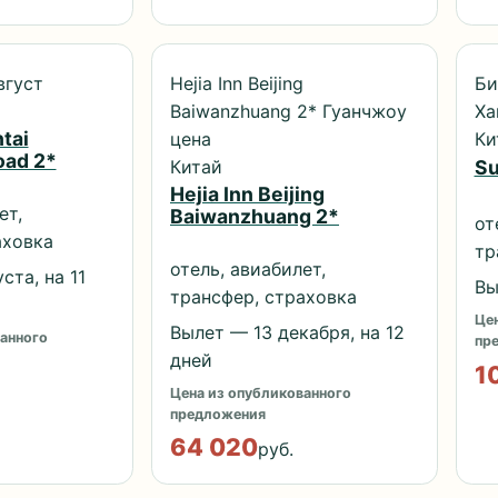
вгуст
Hejia Inn Beijing
Би
Baiwanzhuang 2* Гуанчжоу
Ха
tai
цена
Ки
oad 2*
Китай
Su
Hejia Inn Beijing
ет,
Baiwanzhuang 2*
от
аховка
тр
отель, авиабилет,
ста, на 11
Вы
трансфер, страховка
Цен
Вылет — 13 декабря, на 12
анного
пр
дней
1
Цена из опубликованного
предложения
64 020
руб.