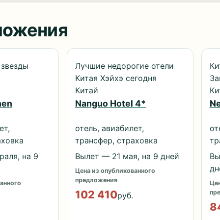
ложения
 звезды
Лучшие недорогие отели
Ки
Китая Хэйхэ сегодня
За
Китай
Ки
hen
Nanguo Hotel 4*
Ne
ет,
отель, авиабилет,
от
аховка
трансфер, страховка
тр
раля, на 9
Вылет — 21 мая, на 9 дней
Вы
дн
Цена из опубликованного
предложения
анного
Цен
102 410
пр
руб.
8