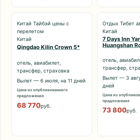
Китай Тайбэй цены с
Отдых Тибет а
перелетом
Китай
7 Days Inn Yan
Китай
Huangshan R
Qingdao Kilin Crown 5*
отель, авиабил
отель, авиабилет,
трансфер, стр
трансфер, страховка
Вылет — 3 авгу
Вылет — 6 июля, на 11 дней
дней
Цена из опубликованного
Цена из опубликов
предложения
предложения
68 770
руб.
73 800
руб.