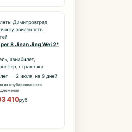
леты Димитровград
нчжоу авиабилеты
тай
per 8 Jinan Jing Wei 2*
ель, авиабилет,
ансфер, страховка
лет — 2 июля, на 9 дней
а из опубликованного
едложения
03 410
руб.