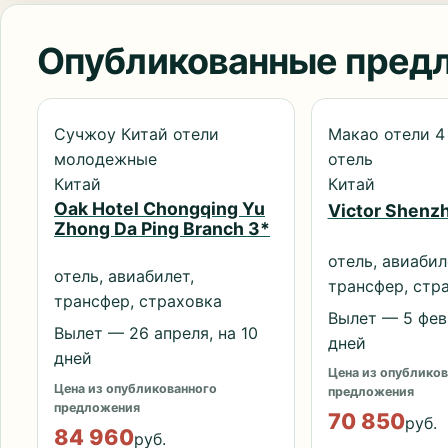
Опубликованные пред
Сучжоу Китай отели
Макао отели 4
молодежные
отель
Китай
Китай
Oak Hotel Chongqing Yu
Victor Shenz
Zhong Da Ping Branch 3*
отель, авиабил
отель, авиабилет,
трансфер, стр
трансфер, страховка
Вылет — 5 фев
Вылет — 26 апреля, на 10
дней
дней
Цена из опубликов
Цена из опубликованного
предложения
предложения
70 850
руб.
84 960
руб.