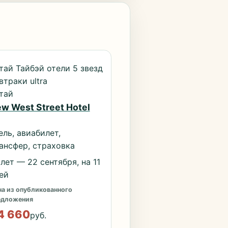
тай Тайбэй отели 5 звезд
втраки ultra
тай
w West Street Hotel
ель, авиабилет,
ансфер, страховка
лет — 22 сентября, на 11
ей
а из опубликованного
едложения
4 660
руб.