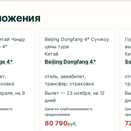
ложения
итай Чэнду
Beijing Dongfang 4* Сучжоу
Го
e 4*
цены тура
вы
Китай
Ки
ge 4*
Beijing Dongfang 4*
So
ет,
отель, авиабилет,
от
аховка
трансфер, страховка
тр
раля, на 9
Вылет — 23 ноября, на 12
Вы
дней
дн
анного
Цена из опубликованного
Цен
предложения
пр
80 790
7
руб.