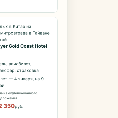
дых в Китае из
митровграда в Тайване
тай
yer Gold Coast Hotel
*
ель, авиабилет,
ансфер, страховка
лет — 4 января, на 9
ей
а из опубликованного
едложения
2 350
руб.