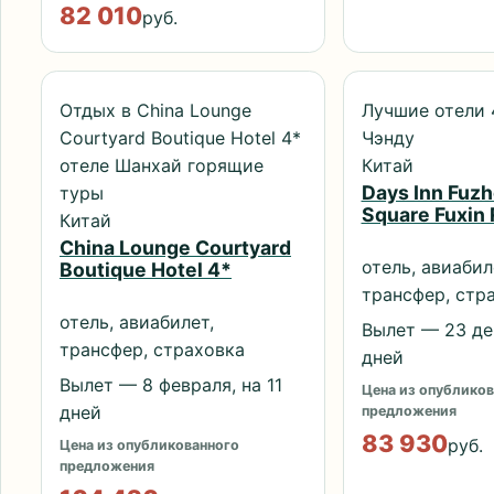
82 010
руб.
Отдых в China Lounge
Лучшие отели 
Courtyard Boutique Hotel 4*
Чэнду
отеле Шанхай горящие
Китай
Days Inn Fuz
туры
Square Fuxin
Китай
China Lounge Courtyard
отель, авиабил
Boutique Hotel 4*
трансфер, стр
отель, авиабилет,
Вылет — 23 дек
трансфер, страховка
дней
Вылет — 8 февраля, на 11
Цена из опубликов
дней
предложения
83 930
руб.
Цена из опубликованного
предложения