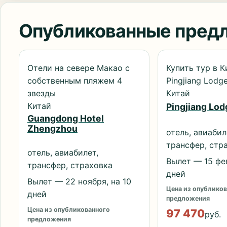
Опубликованные пред
Отели на севере Макао с
Купить тур в К
собственным пляжем 4
Pingjiang Lodg
звезды
Китай
Китай
Pingjiang Lod
Guangdong Hotel
Zhengzhou
отель, авиабил
трансфер, стр
отель, авиабилет,
Вылет — 15 фев
трансфер, страховка
дней
Вылет — 22 ноября, на 10
Цена из опубликов
дней
предложения
Цена из опубликованного
97 470
руб.
предложения