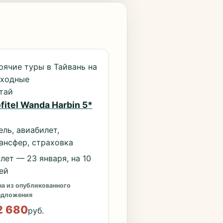
рячие туры в Тайвань на
ходные
тай
fitel Wanda Harbin 5*
ель, авиабилет,
ансфер, страховка
лет — 23 января, на 10
ей
а из опубликованного
едложения
2 680
руб.