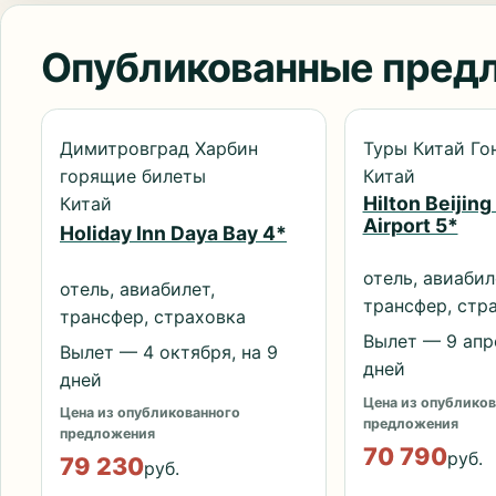
Опубликованные пред
Димитровград Харбин
Туры Китай Го
горящие билеты
Китай
Hilton Beijing
Китай
Airport 5*
Holiday Inn Daya Bay 4*
отель, авиабил
отель, авиабилет,
трансфер, стр
трансфер, страховка
Вылет — 9 апре
Вылет — 4 октября, на 9
дней
дней
Цена из опубликов
Цена из опубликованного
предложения
предложения
70 790
руб.
79 230
руб.