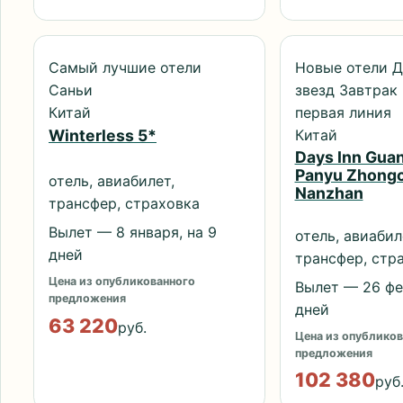
Самый лучшие отели
Новые отели Д
Саньи
звезд Завтрак
Китай
первая линия
Китай
Winterless 5*
Days Inn Gua
Panyu Zhong
отель, авиабилет,
Nanzhan
трансфер, страховка
Вылет — 8 января, на 9
отель, авиабил
дней
трансфер, стр
Цена из опубликованного
Вылет — 26 фев
предложения
дней
63 220
руб.
Цена из опубликов
предложения
102 380
руб