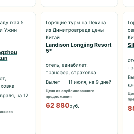
адунхая 5
Горящие туры на Пекина
Го
 и Ужин
из Димитровграда цены
се
Китай
Ки
Landison Longjing Resort
Si
5*
ngzhou
cun
от
отель, авиабилет,
тр
трансфер, страховка
Вы
ет,
Вылет — 11 июля, на 9 дней
дн
аховка
Цена из опубликованного
Цен
раля, на 12
предложения
пр
62 880
руб.
8
анного
.