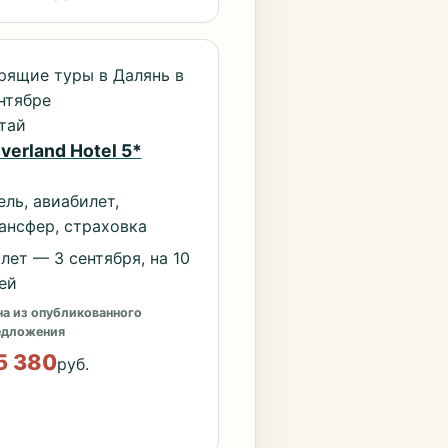
рящие туры в Далянь в
нтябре
тай
lverland Hotel 5*
ель, авиабилет,
ансфер, страховка
лет — 3 сентября, на 10
ей
а из опубликованного
едложения
5 380
руб.