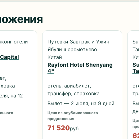
ложения
нконг отели
Путевки Завтрак и Ужин
Su
Ябули шереметьево
Ta
 Capital
Китай
Ки
Rayfont Hotel Shenyang
Su
4*
Ta
ет,
аховка
отель, авиабилет,
от
трансфер, страховка
тр
ля, на 12
Вылет — 2 июля, на 9 дней
Вы
дн
анного
Цена из опубликованного
предложения
Цен
71 520
пр
руб.
6