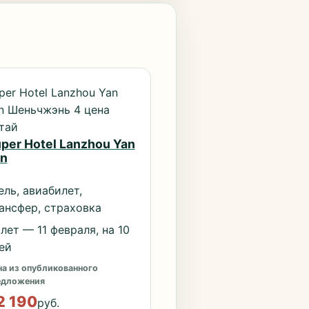
per Hotel Lanzhou Yan
n Шеньчжэнь 4 цена
тай
per Hotel Lanzhou Yan
n
ель, авиабилет,
ансфер, страховка
лет — 11 февраля, на 10
ей
а из опубликованного
едложения
2 190
руб.