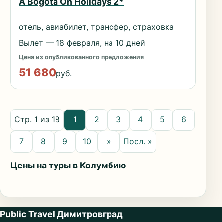
A Bogota On Holidays 2*
отель, авиабилет, трансфер, страховка
Вылет — 18 февраля, на 10 дней
Цена из опубликованного предложения
51 680
руб.
Стр. 1 из 18
1
2
3
4
5
6
7
8
9
10
»
Посл. »
Цены на туры в Колумбию
Public Travel Димитровград