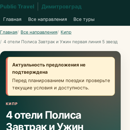
Public Travel
Димитровград
Главная
Все направления
Все туры
Главная
Все направления
Кипр
4 отели Полиса Завтрак и Ужин первая линия 5 звезд
Актуальность предложения не
подтверждена
Перед планированием поездки проверьте
текущие условия и доступность.
КИПР
4 отели Полиса
Завтрак и Ужин