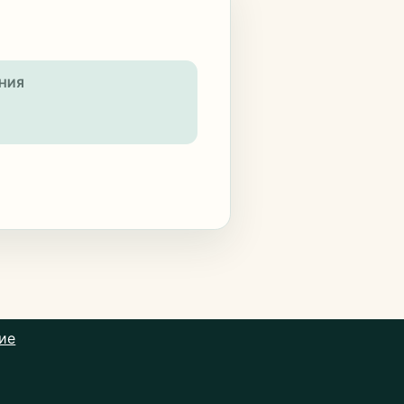
НИЯ
ие