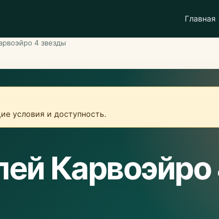
Главная
арвоэйро 4 звезды
ие условия и доступность.
лей Карвоэйро