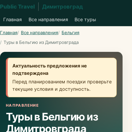
Public Travel
Димитровград
Главная
Все направления
Все туры
Главная
Все направления
Бельгия
Туры в Бельгию из Димитровграда
Актуальность предложения не
подтверждена
Перед планированием поездки проверьте
текущие условия и доступность.
НАПРАВЛЕНИЕ
Туры в Бельгию из
Димитровграда