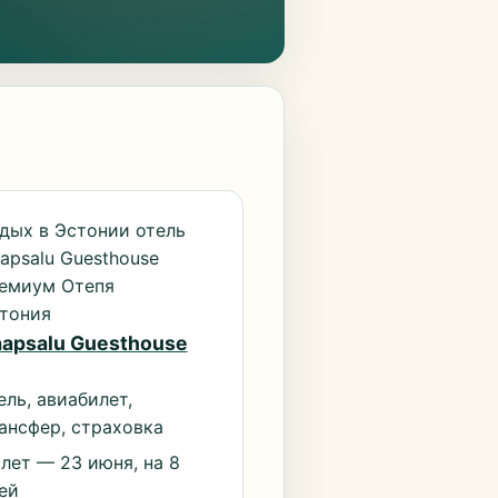
дых в Эстонии отель
apsalu Guesthouse
емиум Отепя
тония
apsalu Guesthouse
ель, авиабилет,
ансфер, страховка
лет — 23 июня, на 8
ей