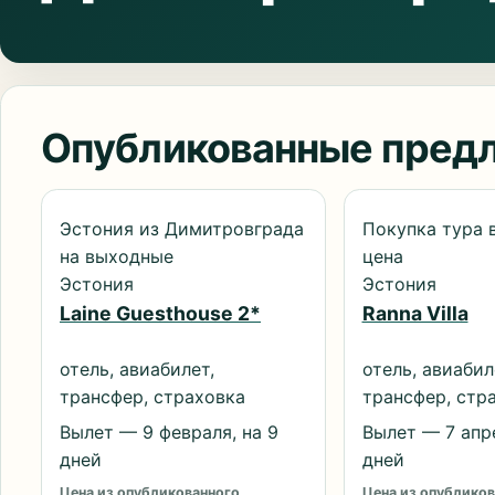
Опубликованные пред
Эстония из Димитровграда
Покупка тура 
на выходные
цена
Эстония
Эстония
Laine Guesthouse 2*
Ranna Villa
отель, авиабилет,
отель, авиабил
трансфер, страховка
трансфер, стр
Вылет — 9 февраля, на 9
Вылет — 7 апре
дней
дней
Цена из опубликованного
Цена из опубликов