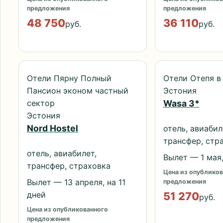
предложения
предложения
48 750
36 110
руб.
руб.
Отели Пярну Полный
Отели Отепя в
Пансион эконом частный
Эстония
сектор
Wasa 3*
Эстония
Nord Hostel
отель, авиабил
трансфер, стр
отель, авиабилет,
Вылет — 1 мая,
трансфер, страховка
Цена из опубликов
Вылет — 13 апреля, на 11
предложения
дней
51 270
руб.
Цена из опубликованного
предложения