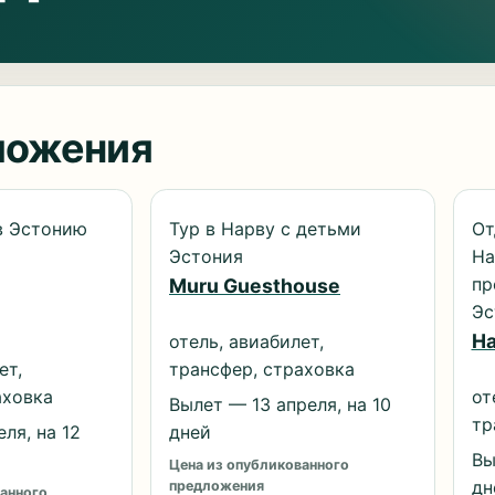
ложения
в Эстонию
Тур в Нарву с детьми
От
Эстония
Ha
пр
Muru Guesthouse
Эс
Ha
отель, авиабилет,
ет,
трансфер, страховка
аховка
от
Вылет — 13 апреля, на 10
тр
ля, на 12
дней
Вы
Цена из опубликованного
дн
предложения
анного