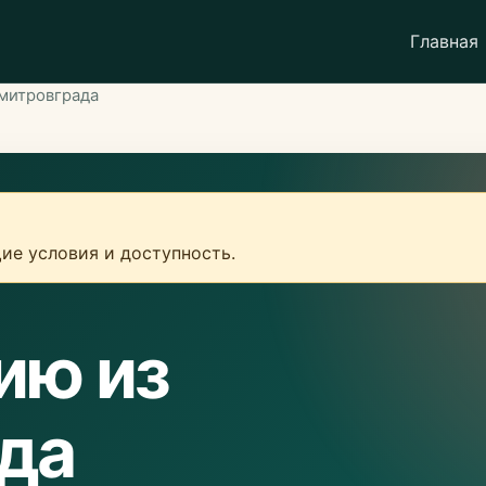
Главная
митровграда
ие условия и доступность.
ию из
да