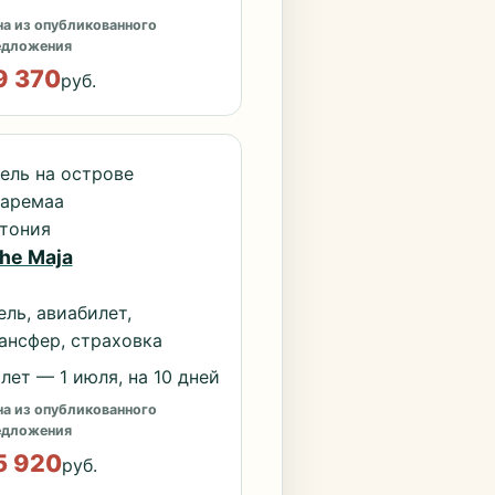
а из опубликованного
едложения
9 370
руб.
ель на острове
аремаа
тония
he Maja
ель, авиабилет,
ансфер, страховка
лет — 1 июля, на 10 дней
а из опубликованного
едложения
5 920
руб.