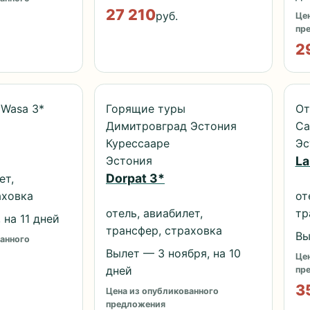
27 210
руб.
Цен
пр
2
 Wasa 3*
Горящие туры
От
Димитровград Эстония
Са
Курессааре
Эс
Эстония
La
Dorpat 3*
ет,
аховка
от
отель, авиабилет,
тр
 на 11 дней
трансфер, страховка
Вы
анного
Вылет — 3 ноября, на 10
Цен
дней
пр
3
Цена из опубликованного
предложения