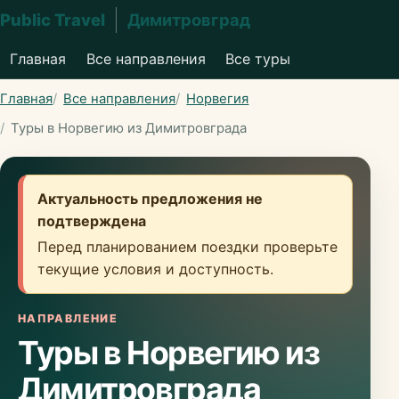
Public Travel
Димитровград
Главная
Все направления
Все туры
Главная
Все направления
Норвегия
Туры в Норвегию из Димитровграда
Актуальность предложения не
подтверждена
Перед планированием поездки проверьте
текущие условия и доступность.
НАПРАВЛЕНИЕ
Туры в Норвегию из
Димитровграда