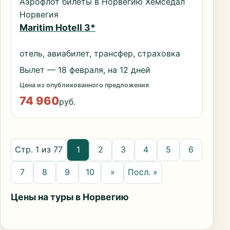
Аэрофлот билеты в Норвегию Хемседал
Норвегия
Maritim Hotell 3*
отель, авиабилет, трансфер, страховка
Вылет — 18 февраля, на 12 дней
Цена из опубликованного предложения
74 960
руб.
Стр. 1 из 77
1
2
3
4
5
6
7
8
9
10
»
Посл. »
Цены на туры в Норвегию