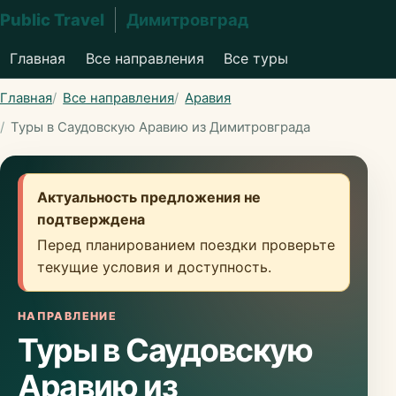
Public Travel
Димитровград
Главная
Все направления
Все туры
Главная
Все направления
Аравия
Туры в Саудовскую Аравию из Димитровграда
Актуальность предложения не
подтверждена
Перед планированием поездки проверьте
текущие условия и доступность.
НАПРАВЛЕНИЕ
Туры в Саудовскую
Аравию из