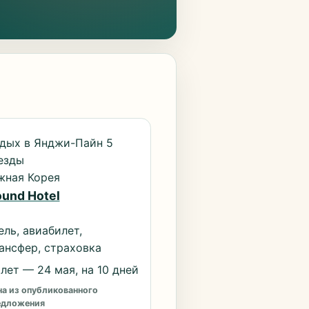
дых в Янджи-Пайн 5
езды
ная Корея
und Hotel
ель, авиабилет,
ансфер, страховка
лет — 24 мая, на 10 дней
а из опубликованного
едложения