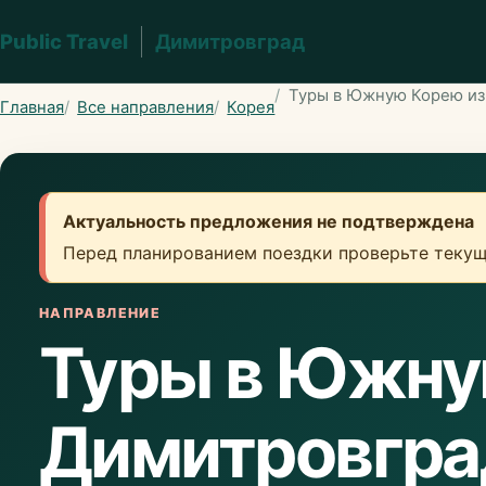
Public Travel
Димитровград
Туры в Южную Корею из
Главная
Все направления
Корея
Актуальность предложения не подтверждена
Перед планированием поездки проверьте текущ
НАПРАВЛЕНИЕ
Туры в Южну
Димитровгра