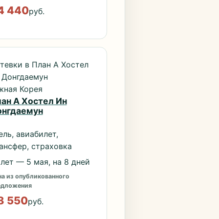
4 440
руб.
тевки в План А Хостел
 Донгдаемун
ная Корея
ан А Хостел Ин
онгдаемун
ель, авиабилет,
ансфер, страховка
лет — 5 мая, на 8 дней
а из опубликованного
едложения
8 550
руб.