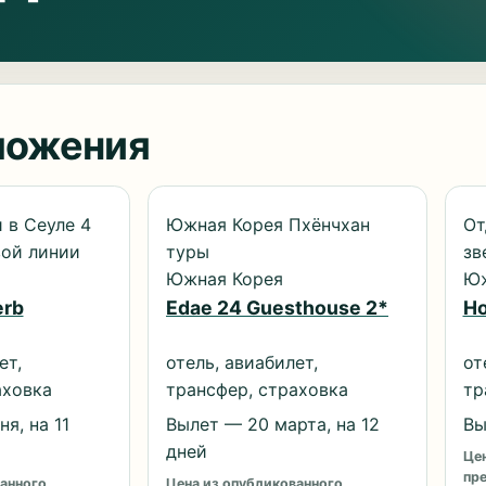
ложения
 в Сеуле 4
Южная Корея Пхёнчхан
От
вой линии
туры
зв
Южная Корея
Юж
erb
Edae 24 Guesthouse 2*
Ho
ет,
отель, авиабилет,
от
аховка
трансфер, страховка
тр
я, на 11
Вылет — 20 марта, на 12
Вы
дней
Цен
пр
анного
Цена из опубликованного